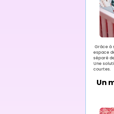
Grâce à 
espace dé
séparé de
Une solut
courtes.
Un m