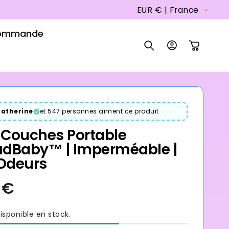
P
EUR € | France
a
Commande
y
Connexion
Panier
s
/
r
é
atherine
et 547 personnes aiment ce produit
g
 Couches Portable
i
dBaby™ | Imperméable |
Odeurs
o
n
isponible en stock.