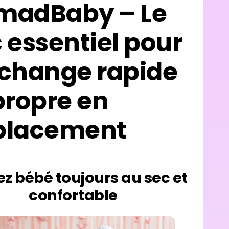
madBaby – Le
s
Odeurs
 essentiel pour
change rapide
propre en
placement
z bébé toujours au sec et
confortable