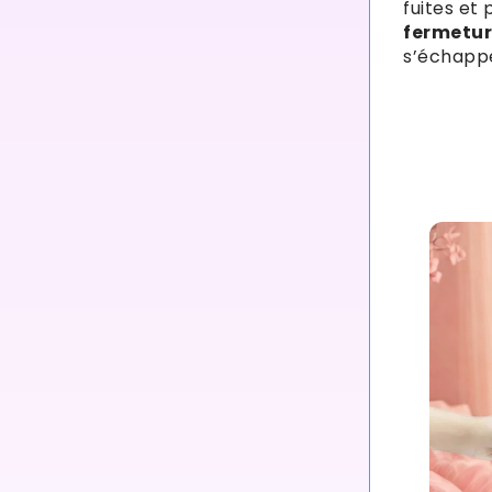
fuites et
fermetur
s’échappe