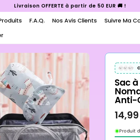
Livraison OFFERTE à partir de 50 EUR 🚚 !
Produits
F.A.Q.
Nos Avis Clients
Suivre Ma 
er
C
Sac à
Noma
Anti-
Produit d