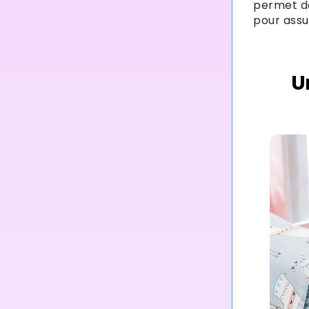
permet d
pour assu
U