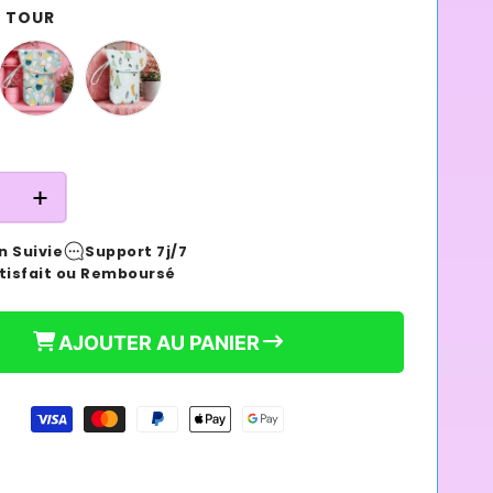
TOUR
14,99 €
Prix
habituel
e
Augmenter
la
n Suivie
Support 7j/7
é
quantité
tisfait ou Remboursé
de
Sac
à
AJOUTER AU PANIER
es
Couches
le
Portable
dBaby™
NomadBaby™
|
éable
Imperméable
|
Anti-