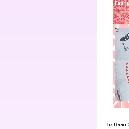
Le
tissu