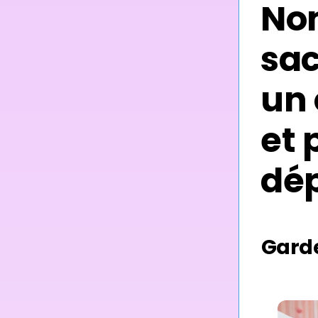
No
Odeur
sac
un 
et 
dé
Garde